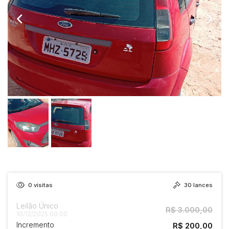
0
visitas
30
lances
Leilão Único
R$ 3.000,00
10/12/2025 09:00
Incremento
R$ 200,00