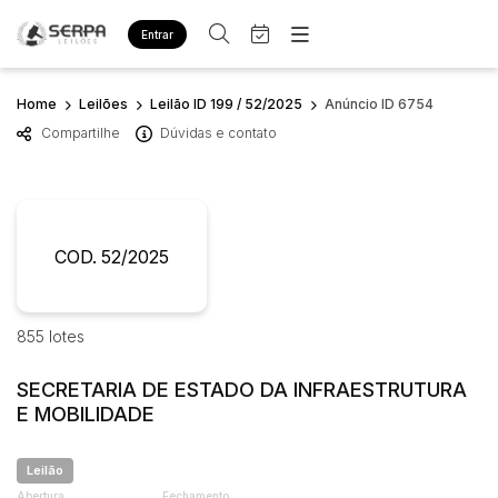
Entrar
Criar conta
Entrar
Home
Leilões
Leilão ID 199 / 52/2025
Anúncio ID 6754
Site
Compartilhe
Dúvidas e contato
Home
Busca por palavra-chave
Agenda
Quem Somos
Quem Somos
Eventos
Categoria
Subcategoria
Contato
Fale Conosco
COD. 52/2025
Busca por categoria
Estados
Cidade
Diversos
Bens diversos
855 lotes
Imóveis
Bairro
Comitente
Apartamentos
SECRETARIA DE ESTADO DA INFRAESTRUTURA
Casa
E MOBILIDADE
Judiciais
Extrajudiciais
Ponto Comercial
Faixa de valor
Leilão
Terreno
R$
R$
até
Abertura
Fechamento