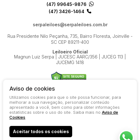
(47) 99645-9876
(47) 3426-1464
serpaleiloes@serpaleiloes.com.br
Rua Presidente Nilo Peçanha, 735, Bairro Floresta, Joinville -
SC
CEP 89211-400
Leiloeiro Oficial
Magnun Luiz Serpa | JUCESC AARC/356 | JUCEG 113 |
JUCEMG 1418
Aviso de cookies
Utilizamos cookies para que o site possa funcionar, para
© 2026-present - Todos os direitos reservados
melhorar a sua navegação, personalizar conteúdo
apresentado a você, bem como para obter informações
Política de Privacidade
estatísticas sobre o uso do site. Saiba mais no
Aviso de
Aviso de Cookies
Cookies
Termos de Uso
Aceitar todos os cookies