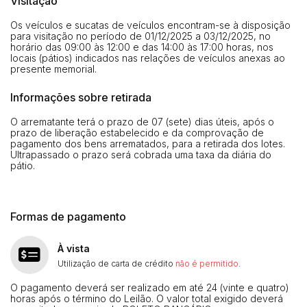
Visitação
Os veículos e sucatas de veículos encontram-se à disposição
para visitação no período de 01/12/2025 a 03/12/2025, no
horário das 09:00 às 12:00 e das 14:00 às 17:00 horas, nos
locais (pátios) indicados nas relações de veículos anexas ao
presente memorial.
Informações sobre retirada
O arrematante terá o prazo de 07 (sete) dias úteis, após o
Habilite-se para efetuar lances ou
prazo de liberação estabelecido e da comprovação de
Histórico de Propostas
propostas
Envie sua Proposta
pagamento dos bens arrematados, para a retirada dos lotes.
Ultrapassado o prazo será cobrada uma taxa da diária do
(Art. 895, CPC)
Data
Usuário
Valor
pátio.
14/04/2025 18:43:11
TIAGOFELIPE
R$ 1,00
Clique aqui para fazer login
14/04/2025 18:43:11
TIAGOFELIPE
R$ 1,00
Formas de pagamento
14/04/2025 18:43:11
TIAGOFELIPE
R$ 1,00
À vista
Utilização de carta de crédito
não é permitido
.
O pagamento deverá ser realizado em até 24 (vinte e quatro)
horas após o término do Leilão. O valor total exigido deverá