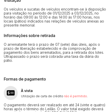
Visitação
Os veículos e sucatas de veículos encontram-se à disposição
Habilite-se para efetuar lances ou
para visitação no período de 01/12/2025 a 03/12/2025, no
Histórico de Propostas
propostas
horário das 09:00 às 12:00 e das 14:00 às 17:00 horas, nos
Envie sua Proposta
locais (pátios) indicados nas relações de veículos anexas ao
presente memorial.
(Art. 895, CPC)
Data
Usuário
Valor
14/04/2025 18:43:11
TIAGOFELIPE
R$ 1,00
Informações sobre retirada
Clique aqui para fazer login
14/04/2025 18:43:11
TIAGOFELIPE
R$ 1,00
O arrematante terá o prazo de 07 (sete) dias úteis, após o
prazo de liberação estabelecido e da comprovação de
14/04/2025 18:43:11
TIAGOFELIPE
R$ 1,00
pagamento dos bens arrematados, para a retirada dos lotes.
Ultrapassado o prazo será cobrada uma taxa da diária do
pátio.
Formas de pagamento
À vista
Utilização de carta de crédito
não é permitido
.
O pagamento deverá ser realizado em até 24 (vinte e quatro)
horas após o término do Leilão. O valor total exigido deverá