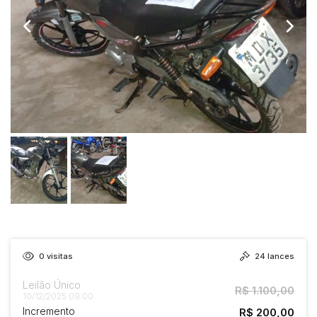
0
visitas
24
lances
Leilão Único
R$ 1.100,00
10/12/2025 09:00
Incremento
R$ 200,00