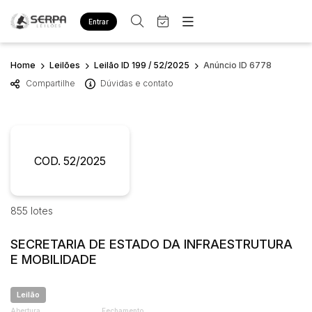
Entrar
Criar conta
Entrar
Home
Leilões
Leilão ID 199 / 52/2025
Anúncio ID 6778
Site
Compartilhe
Dúvidas e contato
Home
Busca por palavra-chave
Agenda
Quem Somos
Quem Somos
Eventos
Categoria
Subcategoria
Contato
Fale Conosco
COD. 52/2025
Busca por categoria
Estados
Cidade
Diversos
Bens diversos
855 lotes
Imóveis
Bairro
Comitente
Apartamentos
SECRETARIA DE ESTADO DA INFRAESTRUTURA
Casa
E MOBILIDADE
Judiciais
Extrajudiciais
Ponto Comercial
Faixa de valor
Leilão
Terreno
R$
R$
até
Abertura
Fechamento