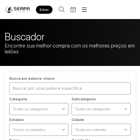
Entrar
Criar conta
Entrar
Site
Buscador
Home
Agenda
Encontre sua melhor compra com os melhores preços em
Quem Somos
leilões
Quem Somos
Eventos
Contato
Fale Conosco
Busca por categoria
Busca por palavra-chave
Diversos
Bens diversos
Imóveis
Categoria
Subcategoria
Apartamentos
Casa
Estados
Cidade
Ponto Comercial
Terreno