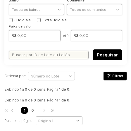
Bairro
Comitente
Veículos
Carro
Judiciais
Extrajudiciais
Faixa de valor
R$
R$
até
Pesquisar
Ordenar por:
Filtros
Exibindo
1
a
0
de
0
itens. Página
1 de 0
.
Exibindo
1
a
0
de
0
itens. Página
1 de 0
.
1
0
Pular para página: