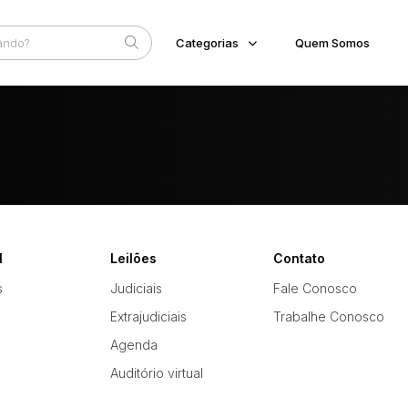
Categorias
Quem Somos
Diversos
Home
Subcategoria
Esta
Bens diversos
Eventos
Imóveis
Fale Conosco
Apartamentos
Casa
Faixa
Ponto Comercial
Judiciais
Extrajudiciais
Terreno
R$
Veículos
l
Leilões
Contato
Carro
s
Judiciais
Fale Conosco
Extrajudiciais
Trabalhe Conosco
Agenda
Auditório virtual