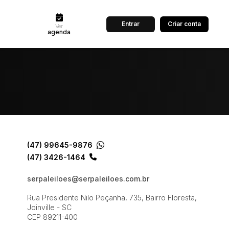
Entrar
Criar conta
Ver
agenda
dos
Cidade
 de valor
até
R$
(47) 99645-9876
Pesquisar
(47) 3426-1464
serpaleiloes@serpaleiloes.com.br
Rua Presidente Nilo Peçanha, 735, Bairro Floresta,
Joinville - SC
CEP 89211-400