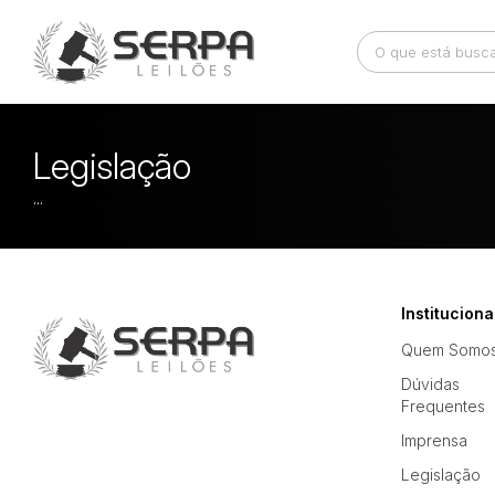
Busca por palavra-chave
Categoria
Legislação
...
Bairro
Comitente
Instituciona
Quem Somo
Dúvidas
Frequentes
Imprensa
Legislação