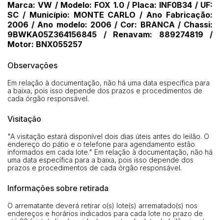
Marca: VW / Modelo: FOX 1.0 / Placa: INF0B34 / UF:
Clique aqui para fazer login
14/04/2025 18:43:11
TIAGOFELIPE
R$ 1,00
SC / Município: MONTE CARLO / Ano Fabricação:
2006 / Ano modelo: 2006 / Cor: BRANCA / Chassi:
14/04/2025 18:43:11
TIAGOFELIPE
R$ 1,00
9BWKA05Z364156845 / Renavam: 889274819 /
Motor: BNX055257
Observações
Em relação à documentação, não há uma data específica para
a baixa, pois isso depende dos prazos e procedimentos de
cada órgão responsável.
Visitação
"A visitação estará disponível dois dias úteis antes do leilão. O
endereço do pátio e o telefone para agendamento estão
informados em cada lote." Em relação à documentação, não há
uma data específica para a baixa, pois isso depende dos
prazos e procedimentos de cada órgão responsável.
Informações sobre retirada
O arrematante deverá retirar o(s) lote(s) arrematado(s) nos
endereços e horários indicados para cada lote no prazo de