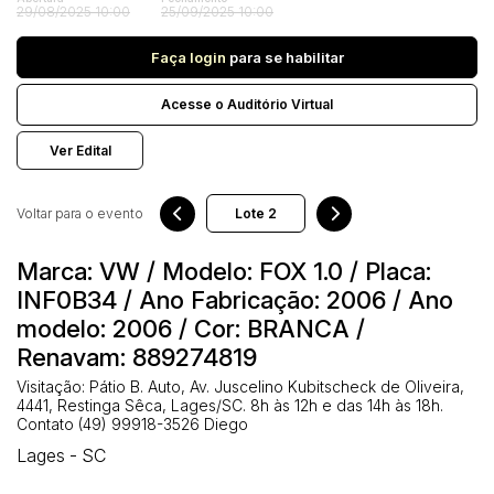
Veículos
29/08/2025 10:00
25/09/2025 10:00
Carro
Faça login
para se habilitar
Pesquisar
Acesse o Auditório Virtual
Ver Edital
Voltar para o evento
Marca: VW / Modelo: FOX 1.0 / Placa:
INF0B34 / Ano Fabricação: 2006 / Ano
modelo: 2006 / Cor: BRANCA /
Renavam: 889274819
Visitação: Pátio B. Auto, Av. Juscelino Kubitscheck de Oliveira,
4441, Restinga Sêca, Lages/SC. 8h às 12h e das 14h às 18h.
Contato (49) 99918-3526 Diego
Lages - SC