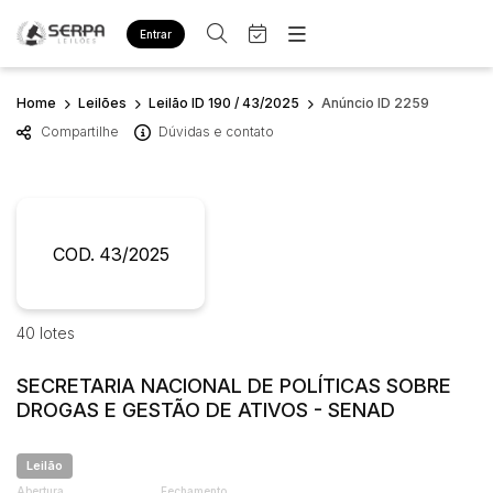
Entrar
Criar conta
Entrar
Home
Leilões
Leilão ID 190 / 43/2025
Anúncio ID 2259
Site
Compartilhe
Dúvidas e contato
Home
Busca por palavra-chave
Agenda
Quem Somos
Quem Somos
Eventos
Categoria
Subcategoria
Contato
Fale Conosco
COD. 43/2025
Busca por categoria
Estados
Cidade
Diversos
Bens diversos
40 lotes
Imóveis
Bairro
Comitente
Apartamentos
SECRETARIA NACIONAL DE POLÍTICAS SOBRE
Casa
DROGAS E GESTÃO DE ATIVOS - SENAD
Judiciais
Extrajudiciais
Ponto Comercial
Faixa de valor
Leilão
Terreno
R$
R$
até
Abertura
Fechamento