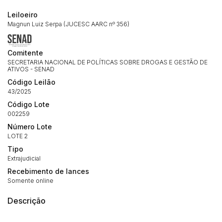
Leiloeiro
Magnun Luiz Serpa (JUCESC AARC nº 356)
Comitente
SECRETARIA NACIONAL DE POLÍTICAS SOBRE DROGAS E GESTÃO DE
ATIVOS - SENAD
Código Leilão
43/2025
Código Lote
002259
Número Lote
LOTE 2
Tipo
Extrajudicial
Recebimento de lances
Habilite-se para efetuar lances ou
Somente online
Histórico de Propostas
propostas
Envie sua Proposta
Descrição
(Art. 895, CPC)
Data
Usuário
Valor
14/04/2025 18:43:11
TIAGOFELIPE
R$ 1,00