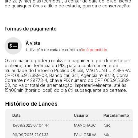
até 20 (vinte) dias (corridos), a contar da data do leilão, isento
de quaisquer ônus a título de estadia, guarda e conservação.
Formas de pagamento
À vista
Utilização de carta de crédito
não é permitido
.
O arrematante poderá realizar o pagamento por depósito em
dinheiro, transferência ou PIX, para a conta corrente de
titularidade do Leiloeiro Público Oficial, MAGNUN LUIZ SERPA,
CPF: 005.915.389-03, Banco Itaú 341, Agência nº 8413, Conta
Corrente nº 28773-4, chave PIX número do CPF 005.915.389-
03, no valor total de arrematação, impreterivelmente, até às
15h00min (horário local) do dia útil subsequente ao certame.
Histórico de Lances
Data
Usuário
Parcelamento
A
15/09/2025 07:04:44
MANCHASC
Não
S
09/09/2025 21:01:33
PAULOSILVA
Não
N