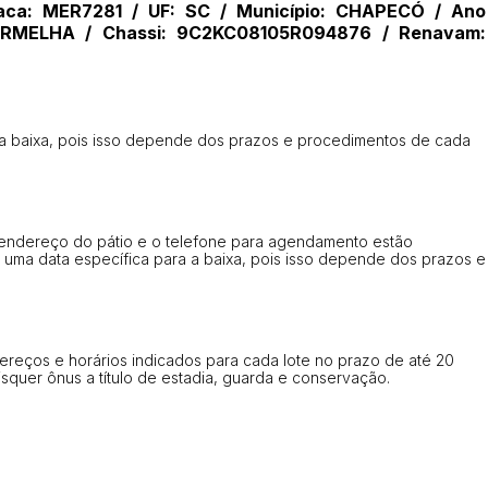
Data
Usuário
ca: MER7281 / UF: SC / Município: CHAPECÓ / Ano
VERMELHA / Chassi: 9C2KC08105R094876 / Renavam:
Clique aqui para fazer login
14/04/2025 18:43:11
TIAGOFELIPE
14/04/2025 18:43:11
TIAGOFELIPE
14/04/2025 18:43:11
TIAGOFELIPE
a baixa, pois isso depende dos prazos e procedimentos de cada
. O endereço do pátio e o telefone para agendamento estão
 uma data específica para a baixa, pois isso depende dos prazos e
dereços e horários indicados para cada lote no prazo de até 20
uaisquer ônus a título de estadia, guarda e conservação.