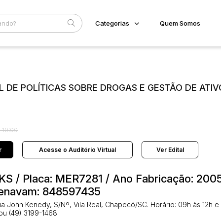
Categorias
Quem Somos
Diversos
Home
Subcategoria
Esta
Bens diversos
Eventos
Imóveis
 DE POLÍTICAS SOBRE DROGAS E GESTÃO DE ATIV
Fale Conosco
Apartamentos
Casa
Faixa
Ponto Comercial
Judiciais
Extrajudiciais
Terreno
R$
 10:00
Veículos
Carro
r
Acesse o Auditório Virtual
Ver Edital
S / Placa: MER7281 / Ano Fabricação: 2005
Renavam: 848597435
a John Kenedy, S/Nº, Vila Real, Chapecó/SC. Horário: 09h às 12h e
 ou (49) 3199-1468