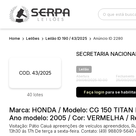
Home
Leilões
Leilão ID 190 / 43/2025
Anúncio ID 2280
Busca por palavra-chave
Categoria
SECRETARIA NACIONAL
Bairro
Comitente
Leilão
COD. 43/2025
Abertura
Fechamento
29/08/2025 10:00
25/09/2025
Faça login
para se habilita
40 lotes
Marca: HONDA / Modelo: CG 150 TITAN K
Ano modelo: 2005 / Cor: VERMELHA / 
Visitação: Pátio Caiuá apreenções de veículos apreendidos, Ru
13h30 ás 17h De terça a sexta-feira. Contato: (49) 98809-5640