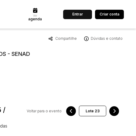
Entrar
Criar conta
Ver
agenda
Compartilhe
Dúvidas e contato
dos
Cidade
OS - SENAD
 de valor
até
R$
Pesquisar
 /
Voltar para o evento
 das