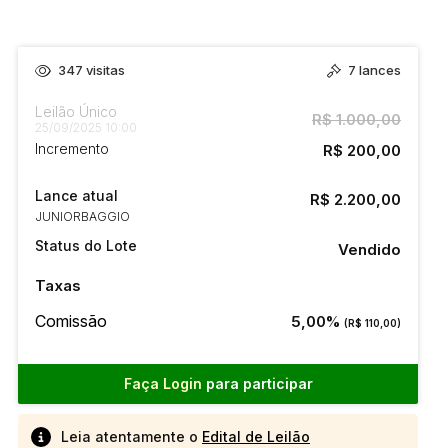
347
visitas
7
lances
Leilão Único
R$ 1.000,00
25/09/2025 10:00
Incremento
R$ 200,00
Lance atual
R$ 2.200,00
JUNIORBAGGIO
Status do Lote
Vendido
Taxas
Comissão
5,00%
(R$ 110,00)
Faça Login
para participar
Leia atentamente o
Edital de Leilão