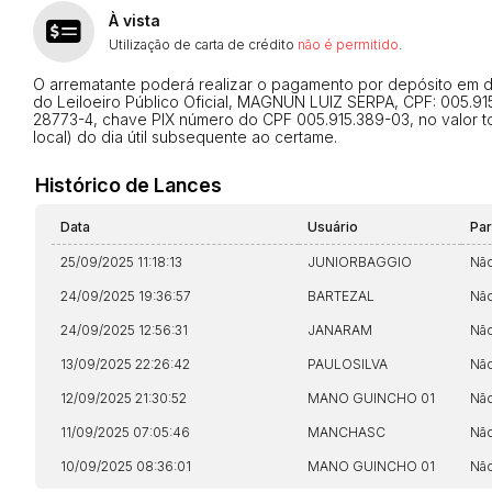
À vista
Utilização de carta de crédito
não é permitido
.
O arrematante poderá realizar o pagamento por depósito em dinh
do Leiloeiro Público Oficial, MAGNUN LUIZ SERPA, CPF: 005.915
28773-4, chave PIX número do CPF 005.915.389-03, no valor tot
local) do dia útil subsequente ao certame.
Histórico de Lances
Data
Usuário
Pa
25/09/2025 11:18:13
JUNIORBAGGIO
Nã
24/09/2025 19:36:57
BARTEZAL
Nã
24/09/2025 12:56:31
JANARAM
Nã
13/09/2025 22:26:42
PAULOSILVA
Nã
12/09/2025 21:30:52
MANO GUINCHO 01
Nã
11/09/2025 07:05:46
MANCHASC
Nã
10/09/2025 08:36:01
MANO GUINCHO 01
Nã