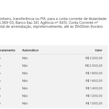
eiro, transferência ou PIX, para a conta corrente de titularidade
.389-03, Banco Itaú 341, Agência nº 8413, Conta Corrente nº
al de arrematação, impreterivelmente, até às 15h00min (horário
rcelamento
Automático
Valor
o
Não
R$ 2.200,00
o
Não
R$ 2.000,00
o
Não
R$ 1.800,00
o
Não
R$ 1.600,00
o
Não
R$ 1.400,00
o
Não
R$ 1.200,00
o
Não
R$ 1.000,00