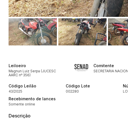
Habilite-se para efetu
Leiloeiro
Comitente
Magnun Luiz Serpa (JUCESC
SECRETARIA NACION
AARC nº 356)
Código Leilão
Código Lote
Nú
43/2025
002280
LO
Recebimento de lances
Somente online
Descrição
Envie sua Proposta