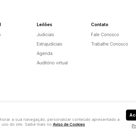
l
Leilões
Contato
s
Judiciais
Fale Conosco
Extrajudiciais
Trabalhe Conosco
Agenda
Auditório virtual
Ace
elhorar a sua navegação, personalizar conteúdo apresentado a
 uso do site. Saiba mais no
Aviso de Cookies
P
Política de Privacidade
Aviso de Cookies
Termos d