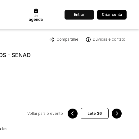
Entrar
Criar conta
Ver
agenda
Compartilhe
Dúvidas e contato
dos
Cidade
OS - SENAD
 de valor
até
R$
Pesquisar
Voltar para o evento
 das