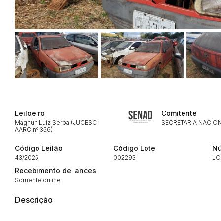
Habilite-se para efetu
Leiloeiro
Comitente
Magnun Luiz Serpa (JUCESC
SECRETARIA NACION
AARC nº 356)
Código Leilão
Código Lote
Nú
43/2025
002293
LO
Recebimento de lances
Envie sua Proposta
Somente online
Descrição