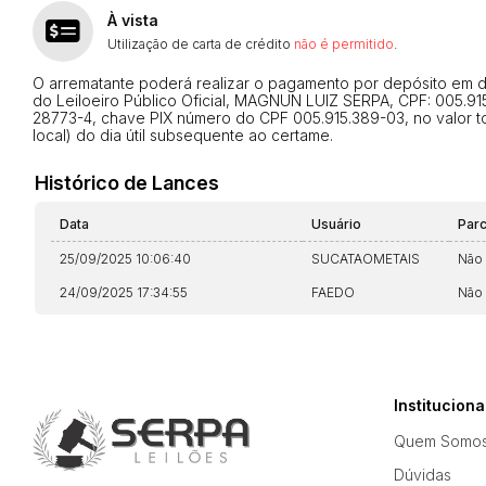
À vista
Utilização de carta de crédito
não é permitido
.
O arrematante poderá realizar o pagamento por depósito em dinh
do Leiloeiro Público Oficial, MAGNUN LUIZ SERPA, CPF: 005.915
28773-4, chave PIX número do CPF 005.915.389-03, no valor tot
local) do dia útil subsequente ao certame.
Histórico de Lances
Data
Usuário
Par
25/09/2025 10:06:40
SUCATAOMETAIS
Não
24/09/2025 17:34:55
FAEDO
Não
Instituciona
Quem Somo
Dúvidas