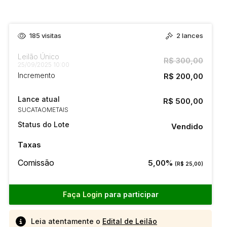
185
visitas
2
lances
Leilão Único
R$ 300,00
25/09/2025 10:00
Incremento
R$ 200,00
Lance atual
R$ 500,00
SUCATAOMETAIS
Status do Lote
Vendido
Taxas
Comissão
5,00%
(R$ 25,00)
Faça Login
para participar
Leia atentamente o
Edital de Leilão