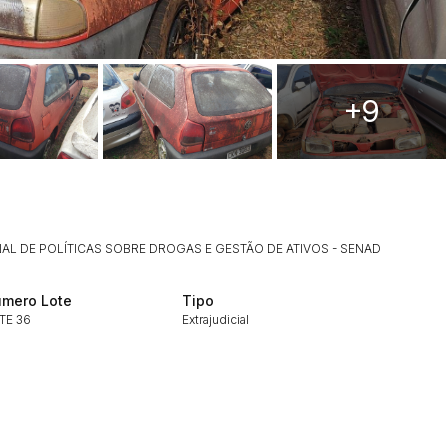
+9
ar lances ou propostas
AL DE POLÍTICAS SOBRE DROGAS E GESTÃO DE ATIVOS - SENAD
mero Lote
Tipo
TE 36
Extrajudicial
Histórico de Propostas
(Art. 895,
Data
Usuário
Clique aqui para fazer login
14/04/2025 18:43:11
TIAGOFELIPE
14/04/2025 18:43:11
TIAGOFELIPE