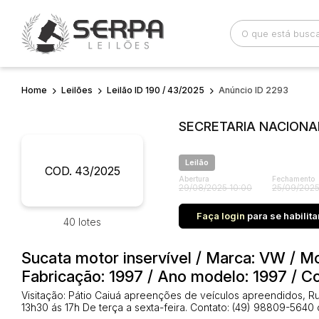
Home
Leilões
Leilão ID 190 / 43/2025
Anúncio ID 2293
Busca por palavra-chave
Categoria
SECRETARIA NACIONAL
Bairro
Comitente
Leilão
COD. 43/2025
Abertura
Fechamento
29/08/2025 10:00
25/09/2025
Faça login
para se habilita
40 lotes
Sucata motor inservível / Marca: VW / 
Fabricação: 1997 / Ano modelo: 1997 /
Visitação: Pátio Caiuá apreenções de veículos apreendidos, Ru
13h30 ás 17h De terça a sexta-feira. Contato: (49) 98809-5640