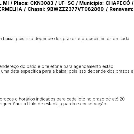
L MI / Placa: CKN3083 / UF: SC / Município: CHAPECÓ /
14/04/2025 18:43:11
TIAGOFELIPE
: VERMELHA / Chassi: 9BWZZZ377VT082869 / Renavam:
a baixa, pois isso depende dos prazos e procedimentos de cada
. O endereço do pátio e o telefone para agendamento estão
 uma data específica para a baixa, pois isso depende dos prazos e
dereços e horários indicados para cada lote no prazo de até 20
uaisquer ônus a título de estadia, guarda e conservação.