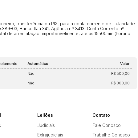
eiro, transferência ou PIX, para a conta corrente de titularidade
.389-03, Banco Itaú 341, Agência nº 8413, Conta Corrente nº
al de arrematação, impreterivelmente, até às 15h00min (horário
celamento
Automático
Valor
Não
R$ 500,00
Não
R$ 300,00
l
Leilões
Contato
s
Judiciais
Fale Conosco
Extrajudiciais
Trabalhe Conosco