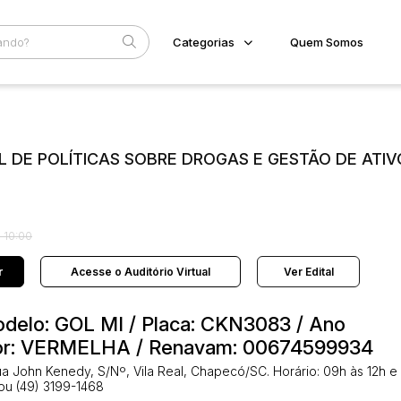
Categorias
Quem Somos
Diversos
Home
Subcategoria
Esta
Bens diversos
Eventos
Imóveis
 DE POLÍTICAS SOBRE DROGAS E GESTÃO DE ATIV
Fale Conosco
Apartamentos
Casa
Faixa
Ponto Comercial
Judiciais
Extrajudiciais
Terreno
R$
 10:00
Veículos
Carro
r
Acesse o Auditório Virtual
Ver Edital
Modelo: GOL MI / Placa: CKN3083 / Ano
 Cor: VERMELHA / Renavam: 00674599934
a John Kenedy, S/Nº, Vila Real, Chapecó/SC. Horário: 09h às 12h e
 ou (49) 3199-1468